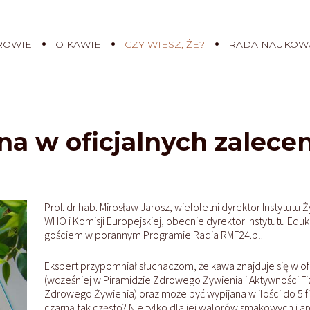
ROWIE
O KAWIE
CZY WIESZ, ŻE?
RADA NAUKOW
na w oficjalnych zalece
Prof. dr hab. Mirosław Jarosz, wieloletni dyrektor Instytutu 
WHO i Komisji Europejskiej, obecnie dyrektor Instytutu Eduk
gościem w porannym Programie Radia RMF24.pl.
Ekspert przypomniał słuchaczom, że kawa znajduje się w o
(wcześniej w Piramidzie Zdrowego Żywienia i Aktywności Fi
Zdrowego Żywienia) oraz może być wypijana w ilości do 5 f
czarną tak często? Nie tylko dla jej walorów smakowych i 