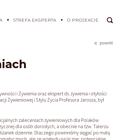
A
STREFA EKSPERTA
O PROJEKCIE
powrót
niach
Żywności i Żywienia oraz ekspert ds. żywienia i otyłości
acji Żywieniowej i Stylu Życia Profesora Jarosza, był
ficjalnych zaleceniach żywieniowych dla Polaków
zycznej dla osób dorosłych, a obecnie na tzw. Talerzu
iliżanek dziennie. Dlaczego powinniśmy sięgać po małą
aromatycznych, ale ze względu na liczne, potencjalne